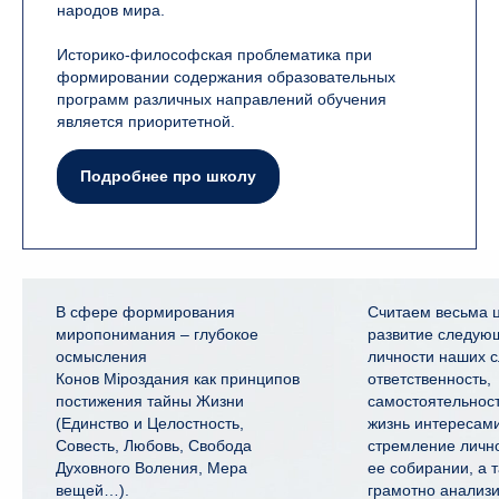
народов мира.
Историко-философская проблематика при
формировании содержания образовательных
программ различных направлений обучения
является приоритетной.
Подробнее про школу
В сфере формирования
Считаем весьма 
миропонимания – глубокое
развитие следую
осмысления
личности наших 
Конов Мiроздания как принципов
ответственность,
постижения тайны Жизни
самостоятельнос
(Единство и Целостность,
жизнь интересами
Совесть, Любовь, Свобода
стремление лично
Духовного Воления, Мера
ее собирании, а 
вещей…).
грамотно анализ