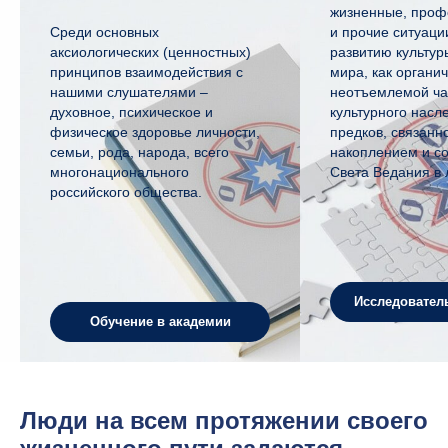
жизненные, проф
Среди основных
и прочие ситуаци
аксиологических (ценностных)
развитию культур
принципов взаимодействия с
мира, как органи
нашими слушателями –
неотъемлемой ча
духовное, психическое и
культурного насл
физическое здоровье личности,
предков, связанно
семьи, рода, народа, всего
накоплением и с
многонационального
Света Ведания в 
российского общества.
Исследовател
Обучение в академии
Люди на всем протяжении своего