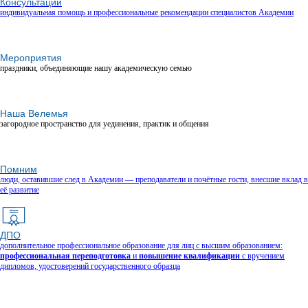
Консультации
индивидуальная помощь и профессиональные рекомендации специалистов Академии
Мероприятия
праздники, объединяющие нашу академическую семью
Наша Велемья
загородное пространство для уединения, практик и общения
Помним
люди, оставившие след в Академии — преподаватели и почётные гости, внесшие вклад в
её развитие
ДПО
дополнительное профессиональное образование для лиц с высшим образованием:
профессиональная переподготовка
и
повышение квалификации
с вручением
дипломов, удостоверений государственного образца