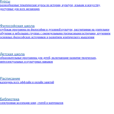
Курсы
разнообразные тематические курсы по истории, культуре, языкам и искусству,
доступные для всех желающих
Философская школа
глубокая программа по философии и духовной культуре, рассчитанная на длительное
обучение в небольших группах с еженедельными трехчасовыми встречами, изучением
основных философских источников и развитием критического мышления
Детская школа
образовательные программы для детей, включающие развитие творческих,
интеллектуальных и культурных навыков
Расписание
календарь всех оффлайн и онлайн занятий
Библиотека
электронная коллекция книг, статей и материалов