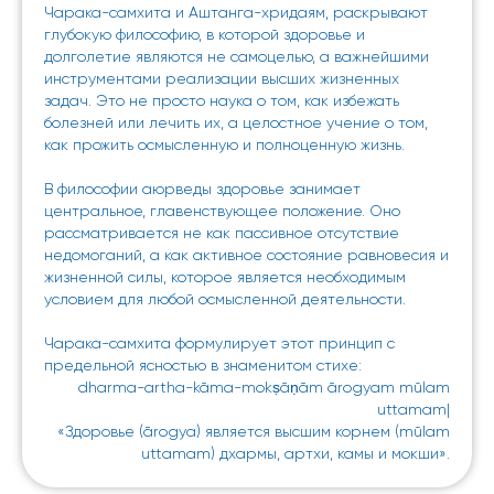
Чарака-самхита и Аштанга-хридаям, раскрывают
глубокую философию, в которой здоровье и
долголетие являются не самоцелью, а важнейшими
инструментами реализации высших жизненных
задач. Это не просто наука о том, как избежать
болезней или лечить их, а целостное учение о том,
как прожить осмысленную и полноценную жизнь.
В философии аюрведы здоровье занимает
центральное, главенствующее положение. Оно
рассматривается не как пассивное отсутствие
недомоганий, а как активное состояние равновесия и
жизненной силы, которое является необходимым
условием для любой осмысленной деятельности.
Чарака-самхита формулирует этот принцип с
предельной ясностью в знаменитом стихе:
dharma-artha-kāma-mokṣāṇām ārogyam mūlam
uttamam|
«Здоровье (ārogya) является высшим корнем (mūlam
uttamam) дхармы, артхи, камы и мокши».