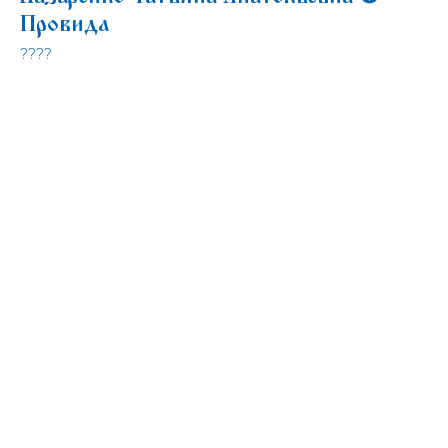
Провида
????