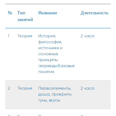
№
Тип
Название
Длительность
занятий
1
Теория
История,
2 часа
философия,
источники и
основные
принципы
аюрведы.Базовые
понятия
2
Теория
Первоэлементы,
2 часа
доша, пракрити,
гуны, вкусы