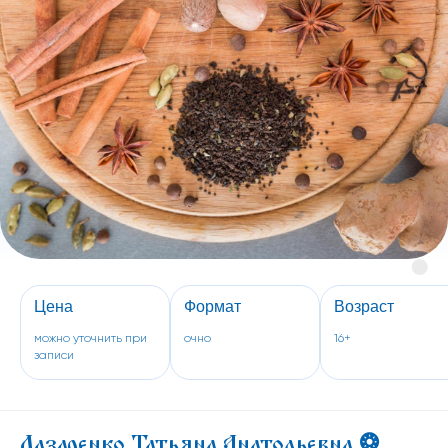
Цена
Формат
Возраст
можно уточнить при
очно
16+
записи
Лазаренко Татьяна Анатольевна ❂