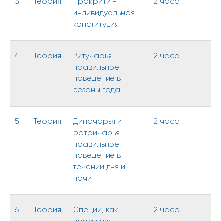
3
Теория
Пракрити -
2 часа
индивидуальная
конституция
4
Теория
Ритучарья -
2 часа
правильное
поведение в
сезоны года
5
Теория
Диначарья и
2 часа
ратричарья -
правильное
поведение в
течении дня и
ночи
6
Теория
Специи, как
2 часа